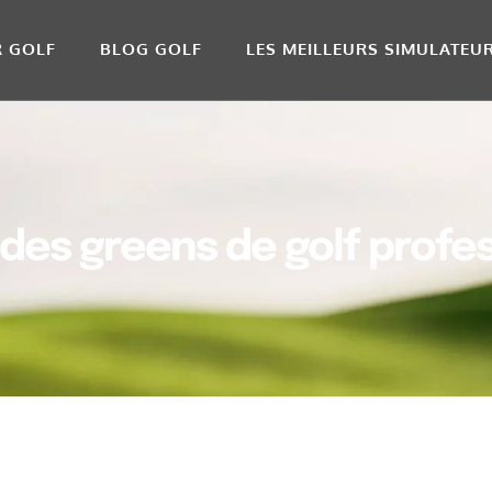
R GOLF
BLOG GOLF
LES MEILLEURS SIMULATEU
 des greens de golf profe